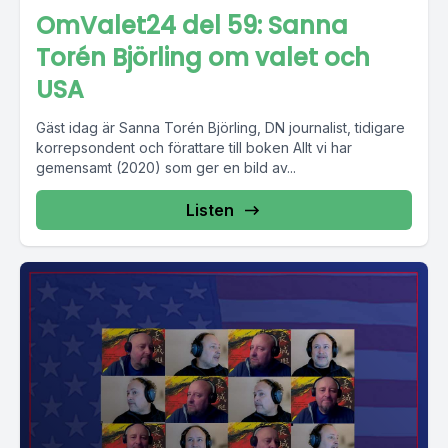
OmValet24 del 59: Sanna
Torén Björling om valet och
USA
Gäst idag är Sanna Torén Björling, DN journalist, tidigare
korrepsondent och förattare till boken Allt vi har
gemensamt (2020) som ger en bild av...
Listen