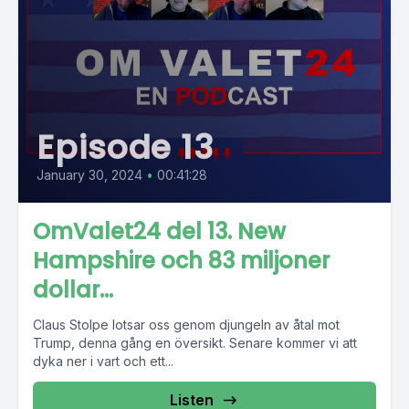
Episode 13
January 30, 2024
•
00:41:28
OmValet24 del 13. New
Hampshire och 83 miljoner
dollar...
Claus Stolpe lotsar oss genom djungeln av åtal mot
Trump, denna gång en översikt. Senare kommer vi att
dyka ner i vart och ett...
Listen