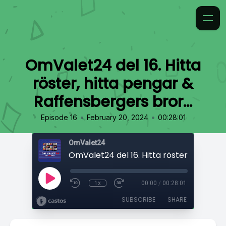
OmValet24 del 16. Hitta
röster, hitta pengar &
Raffensbergers bror...
•
•
Episode 16
February 20, 2024
00:28:01
OmValet24
1x
00:00
/
00:28:01
SUBSCRIBE
SHARE