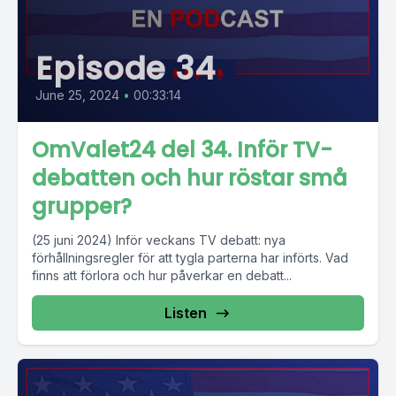
Episode 34
June 25, 2024
•
00:33:14
OmValet24 del 34. Inför TV-
debatten och hur röstar små
grupper?
(25 juni 2024) Inför veckans TV debatt: nya
förhållningsregler för att tygla parterna har införts. Vad
finns att förlora och hur påverkar en debatt...
Listen