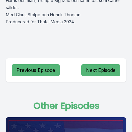
Harris och män, Trump o Big Mac och så en båt som Carter
sålde...
Med Claus Stolpe och Henrik Thorson
Producerad för Thotal Media 2024.
Previous Episode
Next Episode
Other Episodes