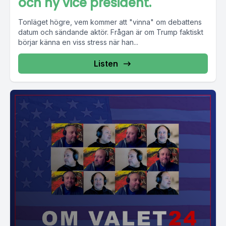
och ny vice president.
Tonläget högre, vem kommer att "vinna" om debattens
datum och sändande aktör. Frågan är om Trump faktiskt
börjar känna en viss stress när han...
Listen