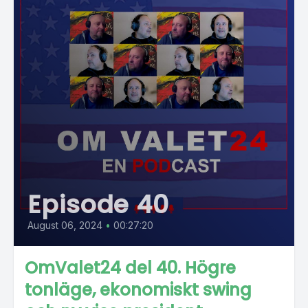
Episode 40
August 06, 2024
•
00:27:20
OmValet24 del 40. Högre
tonläge, ekonomiskt swing