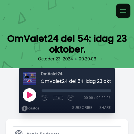
OmValet24 del 54: idag 23
oktober.
•
October 23, 2024
00:20:06
OmValet24
OmValet24 del 54: idag 23 oktober.
1x
00:00
/
00:20:06
SUBSCRIBE
SHARE